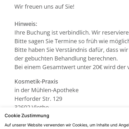
Wir freuen uns auf Sie!
Hinweis:
Ihre Buchung ist verbindlich. Wir reserviere
Bitte sagen Sie Termine so früh wie mögli
Bitte haben Sie Verständnis dafür, dass wi
der gebuchten Behandlung berechnen.
Bei einem Gesamtwert unter 20€ wird der v
Kosmetik-Praxis
in der Mühlen-Apotheke
Herforder Str. 129
32602 Vlotho
Tel. 05733/3766
Cookie Zustimmung
info@
muehlen-apotheke-vlotho.de
Auf unserer Website verwenden wir Cookies, um Inhalte und Angeb