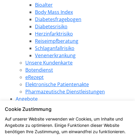
Bioalter
Body Mass Index
Diabetesfragebogen
Diabetesrisiko
Herzinfarktrisiko
Reiseimpfberatung
Schlaganfallrisiko
Venenerkrankung
Unsere Kundenkarte
Botendienst
eRezept
Elektronische Patientenakte
Pharmazeutische Dienstleistungen
Angebote
SPARezept
Cookie Zustimmung
Produkt des Monats
Auf unserer Website verwenden wir Cookies, um Inhalte und
LINDA Gewinnspiel
Angebote zu optimieren. Einige Funktionen dieser Website
LINDA Aktion
benötigen Ihre Zustimmung, um einwandfrei zu funktionieren.