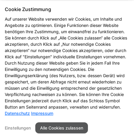
PLZ/Ort:
Cookie Zustimmung
32602 Vlotho
Auf unserer Website verwenden wir Cookies, um Inhalte und
Telefon:
Angebote zu optimieren. Einige Funktionen dieser Website
05733 3766
benötigen Ihre Zustimmung, um einwandfrei zu funktionieren.
Sie können durch Klick auf „Alle Cookies zulassen“ alle Cookies
Fax:
akzeptieren, durch Klick auf „Nur notwendige Cookies
+49 (5733) 3954
akzeptieren“ nur notwendige Cookies akzeptieren, oder durch
Klick auf "Einstellungen" individuelle Einstellungen vornehmen.
E-Mail:
Durch Nutzung dieser Website geben Sie in jedem Fall Ihre
info@muehlen-apotheke-vlotho.de
Einwilligung zu den notwendigen Cookies. Die
Einwilligungserklärung (des Nutzers, bzw. dessen Gerät) wird
Öffnungszeiten
gespeichert, um deren Abfrage nicht erneut wiederholen zu
müssen und die Einwilligung entsprechend der gesetzlichen
Mo - Fr
: 08:00-13:00 und 15:00-18:30
Verpflichtung nachweisen zu können. Sie können Ihre Cookie
Sa
: 08:30-13:00
Einstellungen jederzeit durch Klick auf das Schloss Symbol
Button am Seitenrand anpassen, verwalten und widerrufen.
Datenschutz
Impressum
Seitenübersicht
Kontakt
Impressum
Einstellungen
Alle Cookies zulassen
Datenschutz
Barrierefreiheit