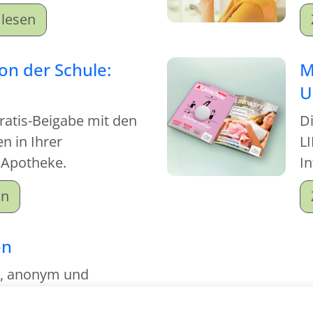
achen Sie sich schlau!
lesen
von der Schule:
M
U
Gratis-Beigabe mit den
D
 in Ihrer
LI
 Apotheke.
I
on
on
g, anonym und