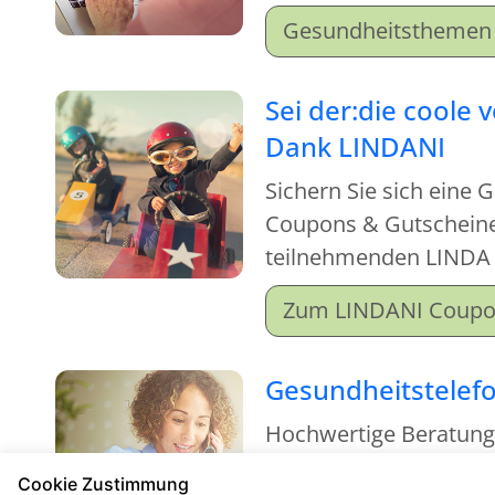
einfach mal rein und m
Gesundheitsthemen 
Sei der:die coole 
Dank LINDANI
Sichern Sie sich eine 
Coupons & Gutscheinen
teilnehmenden LINDA
Zum LINDANI Coup
Gesundheitstelef
Hochwertige Beratun
kostenfrei
Cookie Zustimmung