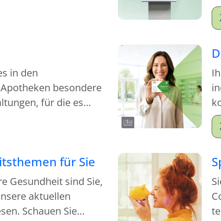
S
M
Mi
D
es in den
Ih
 Apotheken besondere
in
tungen, für die es
ko
kommen.
je
tsthemen für Sie
S
re Gesundheit sind Sie,
Si
nsere aktuellen
C
sen. Schauen Sie
t