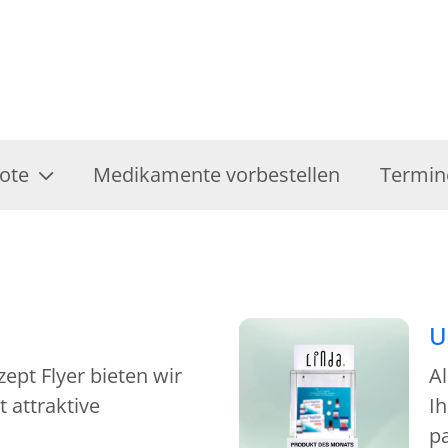
ote
Medikamente vorbestellen
Termin
U
pt Flyer bieten wir
A
 attraktive
Ih
p