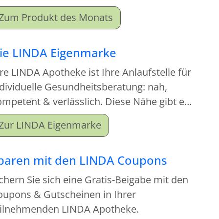
ortiment an. Beim Kauf dieses
Zum Produkt des Monats
onatsproduktes erhalten Sie einen
tgabeartikel gratis dazu.
ie LINDA Eigenmarke
re LINDA Apotheke ist Ihre Anlaufstelle für
dividuelle Gesundheitsberatung: nah,
mpetent & verlässlich. Diese Nähe gibt es
tzt auch für Ihre Hausapotheke!
Zur LINDA Eigenmarke
paren mit den LINDA Coupons
chern Sie sich eine Gratis-Beigabe mit den
oupons & Gutscheinen in Ihrer
eilnehmenden LINDA Apotheke.